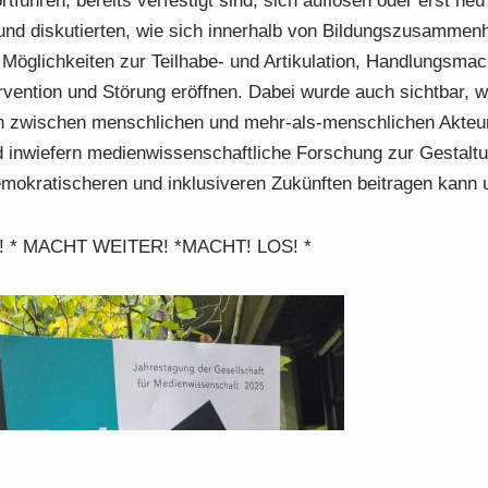
ortführen, bereits verfestigt sind, sich auflösen oder erst ne
 und diskutierten, wie sich innerhalb von Bildungszusamme
Möglichkeiten zur Teilhabe- und Artikulation, Handlungsmac
rvention und Störung eröffnen. Dabei wurde auch sichtbar, w
n zwischen menschlichen und mehr-als-menschlichen Akteu
d inwiefern medienwissenschaftliche Forschung zur Gestalt
emokratischeren und inklusiveren Zukünften beitragen kann u
 * MACHT WEITER! *MACHT! LOS! *