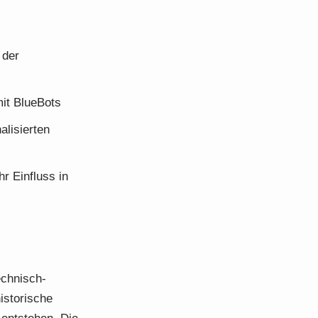
 der
mit BlueBots
lisierten
r Einfluss in
echnisch-
istorische