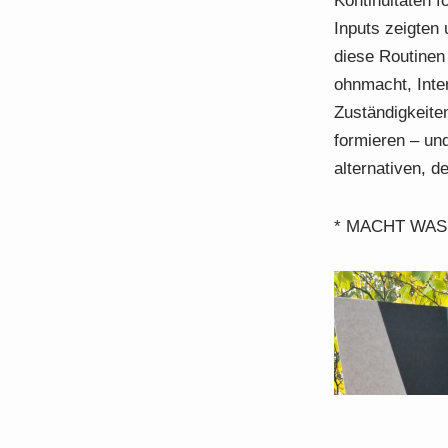
Kontinuitäten f
Inputs zeigten
diese Routinen 
ohnmacht, Inte
Zuständigkeite
formieren – un
alternativen, d
* MACHT WAS!