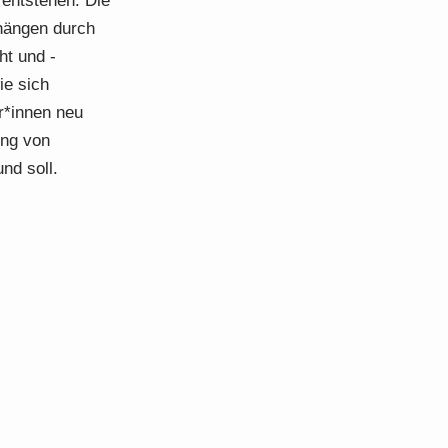
u entstehen. Die
nhängen durch
ht und -
ie sich
r*innen neu
ung von
nd soll.