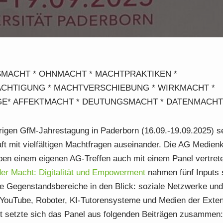
MACHT * OHNMACHT * MACHTPRAKTIKEN *
CHTIGUNG * MACHTVERSCHIEBUNG * WIRKMACHT *
E* AFFEKTMACHT * DEUTUNGSMACHT * DATENMACHT
hrigen GfM-Jahrestagung in Paderborn (16.09.-19.09.2025) se
ft mit vielfältigen Machtfragen auseinander. Die AG Medienk
ben einem eigenen AG-Treffen auch mit einem Panel vertret
der Macht: Digitalität und Empowerment
nahmen fünf Inputs 
he Gegenstandsbereiche in den Blick: soziale Netzwerke und
 YouTube, Roboter, KI-Tutorensysteme und Medien der Exte
et setzte sich das Panel aus folgenden Beiträgen zusammen: