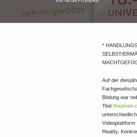
von
Nicola Przybylka
* HANDLUNGS
SELBST/ERMÄ
MACHTGEFÜG
Auf der diesjä
Fachgesellscha
Bildung war ne
Titel
Routinen 
unterschiedlic
Videoplattform
Reality. Konkr