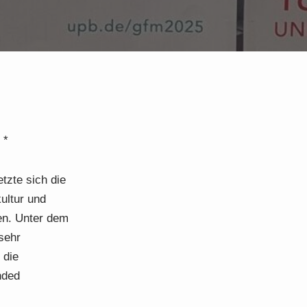
 *
tzte sich die
ultur und
en. Unter dem
sehr
 die
nded