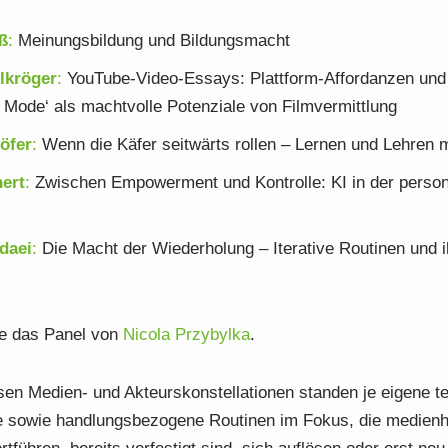
ß
:
Meinungsbildung und Bildungsmacht
lkröger
:
YouTube-Video-Essays: Plattform-Affordanzen und
 Mode‘ als machtvolle Potenziale von Filmvermittlung
öfer
:
Wenn die Käfer seitwärts rollen – Lernen und Lehren 
ert
:
Zwischen Empowerment und Kontrolle: KI in der persona
daei
:
Die Macht der Wiederholung – Iterative Routinen und ih
e das Panel von
Nicola Przybylka
.
rsen Medien- und Akteurskonstellationen standen je eigene t
lle sowie handlungsbezogene Routinen im Fokus, die medienh